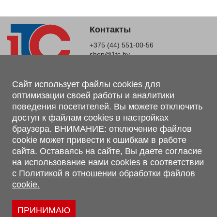
Контакты
+375 (44) 551-00-56
shop@1tc.by
Магазин, склад
Сайт использует файлы cookies для
оптимизации своей работы и аналитики
г. Минск, Минский р-н, п. Привольный, ул. Мира, 20А,
поведения посетителей. Вы можете отключить
223062
доступ к файлам cookies в настройках
г. Брест, ул. Лейтенанта Рябцева, 108 В, 224701
браузера. ВНИМАНИЕ: отключение файлов
Обращаем Ваше внимание, что вся предоставленная на сайте
cookie может привести к ошибкам в работе
информация, касающаяся комплектаций, технических
сайта. Оставаясь на сайте, Вы даете согласие
характеристик, цветовых сочетаний, а также стоимости и
на использование нами cookies в соответствии
сервисного обслуживания носит информационный характер и
с
Политикой в отношении обработки файлов
не является публичной офертой, определяемой п.2 ст.407
cookie.
Гражданского кодекса Республики Беларусь.
Политика обработки персональных данных
Политикой в отношении обработки файлов cookie.
ПРИНИМАЮ