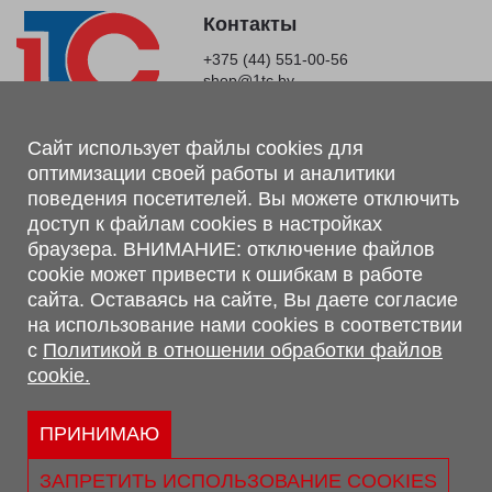
Контакты
+375 (44) 551-00-56
shop@1tc.by
Магазин, склад
Сайт использует файлы cookies для
оптимизации своей работы и аналитики
г. Минск, Минский р-н, п. Привольный, ул. Мира, 20А,
поведения посетителей. Вы можете отключить
223062
доступ к файлам cookies в настройках
г. Брест, ул. Лейтенанта Рябцева, 108 В, 224701
браузера. ВНИМАНИЕ: отключение файлов
Обращаем Ваше внимание, что вся предоставленная на сайте
cookie может привести к ошибкам в работе
информация, касающаяся комплектаций, технических
сайта. Оставаясь на сайте, Вы даете согласие
характеристик, цветовых сочетаний, а также стоимости и
на использование нами cookies в соответствии
сервисного обслуживания носит информационный характер и
с
Политикой в отношении обработки файлов
не является публичной офертой, определяемой п.2 ст.407
cookie.
Гражданского кодекса Республики Беларусь.
Политика обработки персональных данных
Политикой в отношении обработки файлов cookie.
ПРИНИМАЮ
Персональные настройки cookie
ЗАПРЕТИТЬ ИСПОЛЬЗОВАНИЕ COOKIES