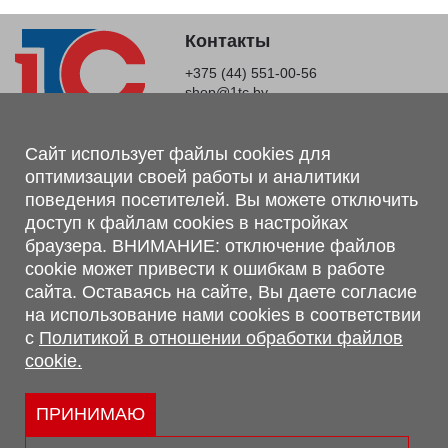
Контакты
+375 (44) 551-00-56
shop@1tc.by
Магазин, склад
Сайт использует файлы cookies для
оптимизации своей работы и аналитики
г. Минск, Минский р-н, п. Привольный, ул. Мира, 20А,
поведения посетителей. Вы можете отключить
223062
доступ к файлам cookies в настройках
г. Брест, ул. Лейтенанта Рябцева, 108 В, 224701
браузера. ВНИМАНИЕ: отключение файлов
Обращаем Ваше внимание, что вся предоставленная на сайте
cookie может привести к ошибкам в работе
информация, касающаяся комплектаций, технических
сайта. Оставаясь на сайте, Вы даете согласие
характеристик, цветовых сочетаний, а также стоимости и
на использование нами cookies в соответствии
сервисного обслуживания носит информационный характер и
с
Политикой в отношении обработки файлов
не является публичной офертой, определяемой п.2 ст.407
cookie.
Гражданского кодекса Республики Беларусь.
Политика обработки персональных данных
Политикой в отношении обработки файлов cookie.
ПРИНИМАЮ
Персональные настройки cookie