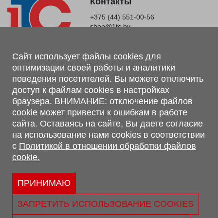
Контакты
+375 (44) 551-00-56
shop@1tc.by
Магазин, склад
Сайт использует файлы cookies для
оптимизации своей работы и аналитики
г. Минск, Минский р-н, п. Привольный, ул. Мира, 20А,
поведения посетителей. Вы можете отключить
223062
доступ к файлам cookies в настройках
г. Брест, ул. Лейтенанта Рябцева, 108 В, 224701
браузера. ВНИМАНИЕ: отключение файлов
Обращаем Ваше внимание, что вся предоставленная на сайте
cookie может привести к ошибкам в работе
информация, касающаяся комплектаций, технических
сайта. Оставаясь на сайте, Вы даете согласие
характеристик, цветовых сочетаний, а также стоимости и
на использование нами cookies в соответствии
сервисного обслуживания носит информационный характер и
с
Политикой в отношении обработки файлов
не является публичной офертой, определяемой п.2 ст.407
cookie.
Гражданского кодекса Республики Беларусь.
Политика обработки персональных данных
Политикой в отношении обработки файлов cookie.
ПРИНИМАЮ
Персональные настройки cookie
ЗАПРЕТИТЬ ИСПОЛЬЗОВАНИЕ COOKIES
© 2026 ООО «Трансконсалт Сервис» УНП 290667530.