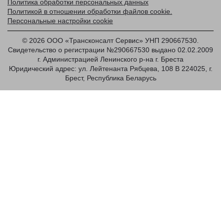
Политика обработки персональных данных
Политикой в отношении обработки файлов cookie.
Персональные настройки cookie
© 2026 ООО «Трансконсалт Сервис» УНП 290667530.
Свидетельство о регистрации №290667530 выдано 02.02.2009
г. Администрацией Ленинского р-на г. Бреста
Юридический адрес: ул. Лейтенанта Рябцева, 108 В 224025, г.
Брест, Республика Беларусь