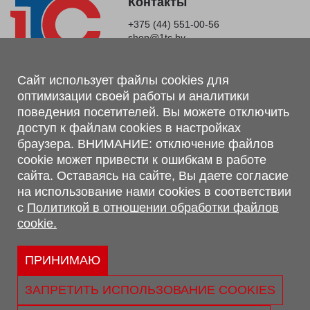
Контакты
+375 (44) 551-00-56
shop@1tc.by
Магазин, склад
Сайт использует файлы cookies для
оптимизации своей работы и аналитики
г. Минск, Минский р-н, п. Привольный, ул. Мира, 20А,
поведения посетителей. Вы можете отключить
223062
доступ к файлам cookies в настройках
г. Брест, ул. Лейтенанта Рябцева, 108 В, 224701
браузера. ВНИМАНИЕ: отключение файлов
Обращаем Ваше внимание, что вся предоставленная на сайте
cookie может привести к ошибкам в работе
информация, касающаяся комплектаций, технических
сайта. Оставаясь на сайте, Вы даете согласие
характеристик, цветовых сочетаний, а также стоимости и
на использование нами cookies в соответствии
сервисного обслуживания носит информационный характер и
с
Политикой в отношении обработки файлов
не является публичной офертой, определяемой п.2 ст.407
cookie.
Гражданского кодекса Республики Беларусь.
Политика обработки персональных данных
Политикой в отношении обработки файлов cookie.
ПРИНИМАЮ
Персональные настройки cookie
ЗАПРЕТИТЬ ИСПОЛЬЗОВАНИЕ COOKIES
© 2026 ООО «Трансконсалт Сервис» УНП 290667530.