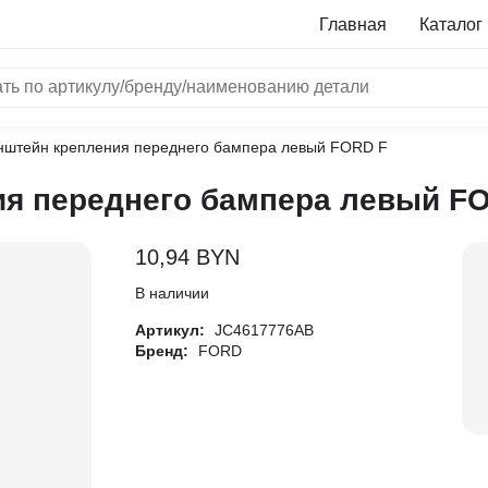
Главная
Каталог
нштейн крепления переднего бампера левый FORD F
NRF
я переднего бампера левый F
Bosch
Все бренды
10,94
BYN
i
В наличии
Артикул:
JC4617776AB
L
Бренд:
FORD
ON
LTER
ALL
I