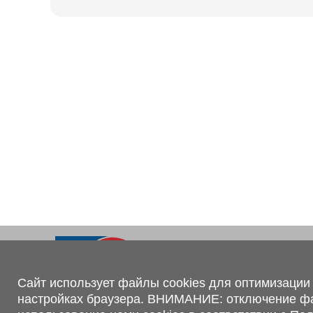
Ходовая часть
KOGEL
Электрооборудование
SACHS
BPW
Контакты
+375 (44) 551-00-56
shop@1tc.by
Сайт использует файлы cookies для оптимизации 
настройках браузера. ВНИМАНИЕ: отключение файл