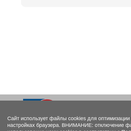
Ходовая часть
KOGEL
Электрооборудование
SACHS
BPW
Контакты
+375 (44) 551-00-56
shop@1tc.by
Сайт использует файлы cookies для оптимизации 
настройках браузера. ВНИМАНИЕ: отключение файл