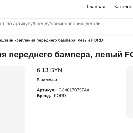
Главная
Каталог
нштейн крепления переднего бампера, левый FORD
NRF
я переднего бампера, левый 
Bosch
Все бренды
6,13
BYN
i
В наличии
Артикул:
GC4617B757AA
L
Бренд:
FORD
ON
LTER
ALL
I