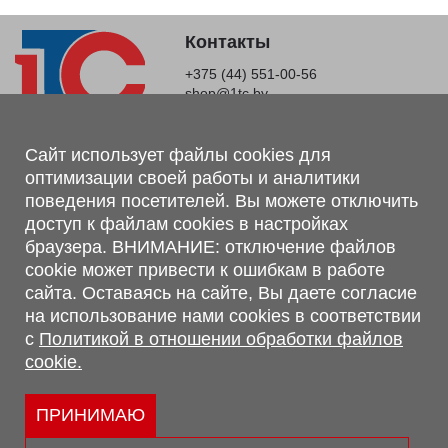
Контакты
+375 (44) 551-00-56
shop@1tc.by
Магазин, склад
Сайт использует файлы cookies для
оптимизации своей работы и аналитики
г. Минск, Минский р-н, п. Привольный, ул. Мира, 20А,
поведения посетителей. Вы можете отключить
223062
доступ к файлам cookies в настройках
г. Брест, ул. Лейтенанта Рябцева, 108 В, 224701
браузера. ВНИМАНИЕ: отключение файлов
Обращаем Ваше внимание, что вся предоставленная на сайте
cookie может привести к ошибкам в работе
информация, касающаяся комплектаций, технических
сайта. Оставаясь на сайте, Вы даете согласие
характеристик, цветовых сочетаний, а также стоимости и
на использование нами cookies в соответствии
сервисного обслуживания носит информационный характер и
с
Политикой в отношении обработки файлов
не является публичной офертой, определяемой п.2 ст.407
cookie.
Гражданского кодекса Республики Беларусь.
Политика обработки персональных данных
Политикой в отношении обработки файлов cookie.
ПРИНИМАЮ
Персональные настройки cookie