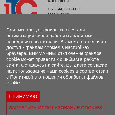
Контакты
+375 (44) 551-00-56
shop@1tc.by
Магазин, склад
Сайт использует файлы cookies для
оптимизации своей работы и аналитики
г. Минск, Минский р-н, п. Привольный, ул. Мира, 20А,
поведения посетителей. Вы можете отключить
223062
доступ к файлам cookies в настройках
г. Брест, ул. Лейтенанта Рябцева, 108 В, 224701
браузера. ВНИМАНИЕ: отключение файлов
Обращаем Ваше внимание, что вся предоставленная на сайте
cookie может привести к ошибкам в работе
информация, касающаяся комплектаций, технических
сайта. Оставаясь на сайте, Вы даете согласие
характеристик, цветовых сочетаний, а также стоимости и
на использование нами cookies в соответствии
сервисного обслуживания носит информационный характер и
с
Политикой в отношении обработки файлов
не является публичной офертой, определяемой п.2 ст.407
cookie.
Гражданского кодекса Республики Беларусь.
Политика обработки персональных данных
Политикой в отношении обработки файлов cookie.
ПРИНИМАЮ
Персональные настройки cookie
ЗАПРЕТИТЬ ИСПОЛЬЗОВАНИЕ COOKIES
© 2026 ООО «Трансконсалт Сервис» УНП 290667530.