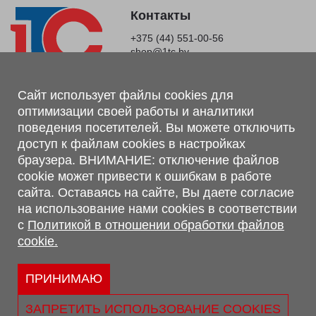
Контакты
+375 (44) 551-00-56
shop@1tc.by
Магазин, склад
Сайт использует файлы cookies для
оптимизации своей работы и аналитики
г. Минск, Минский р-н, п. Привольный, ул. Мира, 20А,
поведения посетителей. Вы можете отключить
223062
доступ к файлам cookies в настройках
г. Брест, ул. Лейтенанта Рябцева, 108 В, 224701
браузера. ВНИМАНИЕ: отключение файлов
Обращаем Ваше внимание, что вся предоставленная на сайте
cookie может привести к ошибкам в работе
информация, касающаяся комплектаций, технических
сайта. Оставаясь на сайте, Вы даете согласие
характеристик, цветовых сочетаний, а также стоимости и
на использование нами cookies в соответствии
сервисного обслуживания носит информационный характер и
с
Политикой в отношении обработки файлов
не является публичной офертой, определяемой п.2 ст.407
cookie.
Гражданского кодекса Республики Беларусь.
Политика обработки персональных данных
Политикой в отношении обработки файлов cookie.
ПРИНИМАЮ
Персональные настройки cookie
ЗАПРЕТИТЬ ИСПОЛЬЗОВАНИЕ COOKIES