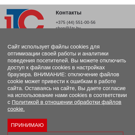
Контакты
+375 (44) 551-00-56
shop@1tc.by
Магазин, склад
Сайт использует файлы cookies для
оптимизации своей работы и аналитики
г. Минск, Минский р-н, п. Привольный, ул. Мира, 20А,
поведения посетителей. Вы можете отключить
223062
доступ к файлам cookies в настройках
г. Брест, ул. Лейтенанта Рябцева, 108 В, 224701
браузера. ВНИМАНИЕ: отключение файлов
Обращаем Ваше внимание, что вся предоставленная на сайте
cookie может привести к ошибкам в работе
информация, касающаяся комплектаций, технических
сайта. Оставаясь на сайте, Вы даете согласие
характеристик, цветовых сочетаний, а также стоимости и
на использование нами cookies в соответствии
сервисного обслуживания носит информационный характер и
с
Политикой в отношении обработки файлов
не является публичной офертой, определяемой п.2 ст.407
cookie.
Гражданского кодекса Республики Беларусь.
Политика обработки персональных данных
Политикой в отношении обработки файлов cookie.
ПРИНИМАЮ
Персональные настройки cookie