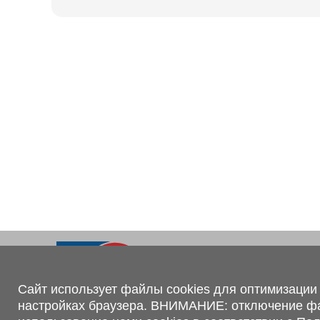
Ходовая часть
KOGEL
Электрооборудование
SACHS
BPW
Контакты
+375 (44) 551-00-56
shop@1tc.by
Сайт использует файлы cookies для оптимизации 
настройках браузера. ВНИМАНИЕ: отключение файл