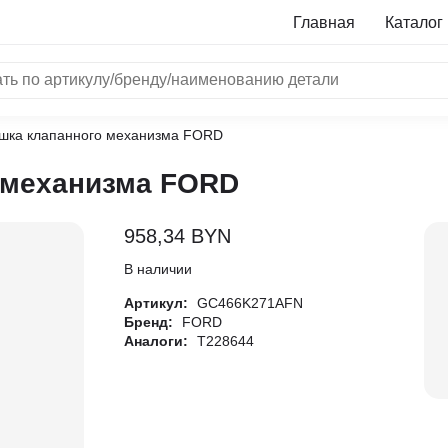
Главная
Каталог
шка клапанного механизма FORD
NRF
 механизма FORD
Bosch
Все бренды
958,34
BYN
i
В наличии
Артикул:
GC466K271AFN
L
Бренд:
FORD
Аналоги:
T228644
ON
LTER
ALL
I