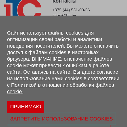
Контакты
+375 (44) 551-00-56
shop@1tc.by
Магазин, склад
Сайт использует файлы cookies для
оптимизации своей работы и аналитики
г. Минск, Минский р-н, п. Привольный, ул. Мира, 20А,
поведения посетителей. Вы можете отключить
223062
доступ к файлам cookies в настройках
г. Брест, ул. Лейтенанта Рябцева, 108 В, 224701
браузера. ВНИМАНИЕ: отключение файлов
Обращаем Ваше внимание, что вся предоставленная на сайте
cookie может привести к ошибкам в работе
информация, касающаяся комплектаций, технических
сайта. Оставаясь на сайте, Вы даете согласие
характеристик, цветовых сочетаний, а также стоимости и
на использование нами cookies в соответствии
сервисного обслуживания носит информационный характер и
с
Политикой в отношении обработки файлов
не является публичной офертой, определяемой п.2 ст.407
cookie.
Гражданского кодекса Республики Беларусь.
Политика обработки персональных данных
Политикой в отношении обработки файлов cookie.
ПРИНИМАЮ
Персональные настройки cookie
ЗАПРЕТИТЬ ИСПОЛЬЗОВАНИЕ COOKIES
© 2026 ООО «Трансконсалт Сервис» УНП 290667530.