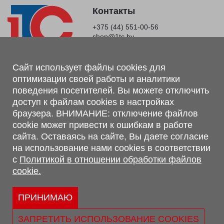
Контакты
+375 (44) 551-00-56
shop@1tc.by
Магазин, склад
Сайт использует файлы cookies для
оптимизации своей работы и аналитики
г. Минск, Минский р-н, п. Привольный, ул. Мира, 20А,
поведения посетителей. Вы можете отключить
223062
доступ к файлам cookies в настройках
г. Брест, ул. Лейтенанта Рябцева, 108 В, 224701
браузера. ВНИМАНИЕ: отключение файлов
Обращаем Ваше внимание, что вся предоставленная на сайте
cookie может привести к ошибкам в работе
информация, касающаяся комплектаций, технических
сайта. Оставаясь на сайте, Вы даете согласие
характеристик, цветовых сочетаний, а также стоимости и
на использование нами cookies в соответствии
сервисного обслуживания носит информационный характер и
с
Политикой в отношении обработки файлов
не является публичной офертой, определяемой п.2 ст.407
cookie.
Гражданского кодекса Республики Беларусь.
Политика обработки персональных данных
Политикой в отношении обработки файлов cookie.
ПРИНИМАЮ
Персональные настройки cookie
ЗАПРЕТИТЬ ИСПОЛЬЗОВАНИЕ COOKIES