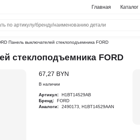
Главная
Каталог
ORD Панель выключателей стеклоподъемника FORD
NRF
ей стеклоподъемника FORD
Bosch
Все бренды
67,27
BYN
i
В наличии
Артикул:
H1BT14529AB
L
Бренд:
FORD
Аналоги:
2490173, H1BT14529AAN
ON
LTER
ALL
I