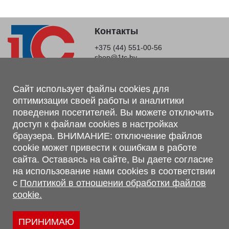
Контакты
+375 (44) 551-00-56
shop@1tc.by
Магазин, склад
Сайт использует файлы cookies для
оптимизации своей работы и аналитики
г. Минск, Минский р-н, п. Привольный, ул. Мира, 20А,
поведения посетителей. Вы можете отключить
223062
доступ к файлам cookies в настройках
г. Брест, ул. Лейтенанта Рябцева, 108 В, 224701
браузера. ВНИМАНИЕ: отключение файлов
Обращаем Ваше внимание, что вся предоставленная на сайте
cookie может привести к ошибкам в работе
информация, касающаяся комплектаций, технических
сайта. Оставаясь на сайте, Вы даете согласие
характеристик, цветовых сочетаний, а также стоимости и
на использование нами cookies в соответствии
сервисного обслуживания носит информационный характер и
с
Политикой в отношении обработки файлов
не является публичной офертой, определяемой п.2 ст.407
cookie.
Гражданского кодекса Республики Беларусь.
Политика обработки персональных данных
Политикой в отношении обработки файлов cookie.
ПРИНИМАЮ