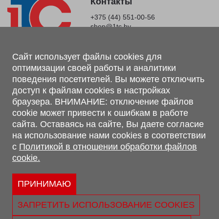
Контакты
+375 (44) 551-00-56
shop@1tc.by
Магазин, склад
Сайт использует файлы cookies для
оптимизации своей работы и аналитики
г. Минск, Минский р-н, п. Привольный, ул. Мира, 20А,
поведения посетителей. Вы можете отключить
223062
доступ к файлам cookies в настройках
г. Брест, ул. Лейтенанта Рябцева, 108 В, 224701
браузера. ВНИМАНИЕ: отключение файлов
Обращаем Ваше внимание, что вся предоставленная на сайте
cookie может привести к ошибкам в работе
информация, касающаяся комплектаций, технических
сайта. Оставаясь на сайте, Вы даете согласие
характеристик, цветовых сочетаний, а также стоимости и
на использование нами cookies в соответствии
сервисного обслуживания носит информационный характер и
с
Политикой в отношении обработки файлов
не является публичной офертой, определяемой п.2 ст.407
cookie.
Гражданского кодекса Республики Беларусь.
Политика обработки персональных данных
Политикой в отношении обработки файлов cookie.
ПРИНИМАЮ
Персональные настройки cookie
ЗАПРЕТИТЬ ИСПОЛЬЗОВАНИЕ COOKIES
© 2026 ООО «Трансконсалт Сервис» УНП 290667530.