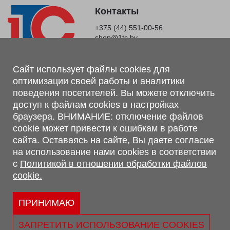
Контакты
+375 (44) 551-00-56
shop@1tc.by
Магазин, склад
Сайт использует файлы cookies для
оптимизации своей работы и аналитики
г. Минск, Минский р-н, п. Привольный, ул. Мира, 20А,
поведения посетителей. Вы можете отключить
223062
доступ к файлам cookies в настройках
г. Брест, ул. Лейтенанта Рябцева, 108 В, 224701
браузера. ВНИМАНИЕ: отключение файлов
Обращаем Ваше внимание, что вся предоставленная на сайте
cookie может привести к ошибкам в работе
информация, касающаяся комплектаций, технических
сайта. Оставаясь на сайте, Вы даете согласие
характеристик, цветовых сочетаний, а также стоимости и
на использование нами cookies в соответствии
сервисного обслуживания носит информационный характер и
с
Политикой в отношении обработки файлов
не является публичной офертой, определяемой п.2 ст.407
cookie.
Гражданского кодекса Республики Беларусь.
Политика обработки персональных данных
Политикой в отношении обработки файлов cookie.
ПРИНИМАЮ
Персональные настройки cookie
ЗАПРЕТИТЬ ИСПОЛЬЗОВАНИЕ COOKIES