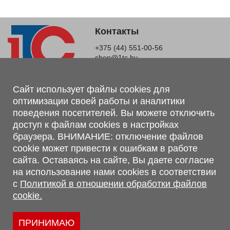
Контакты
+375 (44) 551-00-56
shop@1tc.by
Магазин, склад
Сайт использует файлы cookies для
оптимизации своей работы и аналитики
г. Минск, Минский р-н, п. Привольный, ул. Мира, 20А,
поведения посетителей. Вы можете отключить
223062
доступ к файлам cookies в настройках
г. Брест, ул. Лейтенанта Рябцева, 108 В, 224701
браузера. ВНИМАНИЕ: отключение файлов
Обращаем Ваше внимание, что вся предоставленная на сайте
cookie может привести к ошибкам в работе
информация, касающаяся комплектаций, технических
сайта. Оставаясь на сайте, Вы даете согласие
характеристик, цветовых сочетаний, а также стоимости и
на использование нами cookies в соответствии
сервисного обслуживания носит информационный характер и
с
Политикой в отношении обработки файлов
не является публичной офертой, определяемой п.2 ст.407
cookie.
Гражданского кодекса Республики Беларусь.
Политика обработки персональных данных
Политикой в отношении обработки файлов cookie.
ПРИНИМАЮ