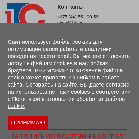
Контакты
+375 (44) 551-00-56
shop@1tc.by
Магазин, склад
Сайт использует файлы cookies для
оптимизации своей работы и аналитики
г. Минск, Минский р-н, п. Привольный, ул. Мира, 20А,
поведения посетителей. Вы можете отключить
223062
доступ к файлам cookies в настройках
г. Брест, ул. Лейтенанта Рябцева, 108 В, 224701
браузера. ВНИМАНИЕ: отключение файлов
Обращаем Ваше внимание, что вся предоставленная на сайте
cookie может привести к ошибкам в работе
информация, касающаяся комплектаций, технических
сайта. Оставаясь на сайте, Вы даете согласие
характеристик, цветовых сочетаний, а также стоимости и
на использование нами cookies в соответствии
сервисного обслуживания носит информационный характер и
с
Политикой в отношении обработки файлов
не является публичной офертой, определяемой п.2 ст.407
cookie.
Гражданского кодекса Республики Беларусь.
Политика обработки персональных данных
Политикой в отношении обработки файлов cookie.
ПРИНИМАЮ
Персональные настройки cookie
ЗАПРЕТИТЬ ИСПОЛЬЗОВАНИЕ COOKIES