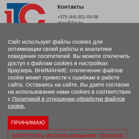
Контакты
+375 (44) 551-00-56
shop@1tc.by
Магазин, склад
Сайт использует файлы cookies для
оптимизации своей работы и аналитики
г. Минск, Минский р-н, п. Привольный, ул. Мира, 20А,
поведения посетителей. Вы можете отключить
223062
доступ к файлам cookies в настройках
г. Брест, ул. Лейтенанта Рябцева, 108 В, 224701
браузера. ВНИМАНИЕ: отключение файлов
Обращаем Ваше внимание, что вся предоставленная на сайте
cookie может привести к ошибкам в работе
информация, касающаяся комплектаций, технических
сайта. Оставаясь на сайте, Вы даете согласие
характеристик, цветовых сочетаний, а также стоимости и
на использование нами cookies в соответствии
сервисного обслуживания носит информационный характер и
с
Политикой в отношении обработки файлов
не является публичной офертой, определяемой п.2 ст.407
cookie.
Гражданского кодекса Республики Беларусь.
Политика обработки персональных данных
Политикой в отношении обработки файлов cookie.
ПРИНИМАЮ
Персональные настройки cookie
ЗАПРЕТИТЬ ИСПОЛЬЗОВАНИЕ COOKIES