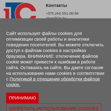
Контакты
+375 (44) 551-00-56
shop@1tc.by
Магазин, склад
Сайт использует файлы cookies для
оптимизации своей работы и аналитики
г. Минск, Минский р-н, п. Привольный, ул. Мира, 20А,
поведения посетителей. Вы можете отключить
223062
доступ к файлам cookies в настройках
г. Брест, ул. Лейтенанта Рябцева, 108 В, 224701
браузера. ВНИМАНИЕ: отключение файлов
Обращаем Ваше внимание, что вся предоставленная на сайте
cookie может привести к ошибкам в работе
информация, касающаяся комплектаций, технических
сайта. Оставаясь на сайте, Вы даете согласие
характеристик, цветовых сочетаний, а также стоимости и
на использование нами cookies в соответствии
сервисного обслуживания носит информационный характер и
с
Политикой в отношении обработки файлов
не является публичной офертой, определяемой п.2 ст.407
cookie.
Гражданского кодекса Республики Беларусь.
Политика обработки персональных данных
Политикой в отношении обработки файлов cookie.
ПРИНИМАЮ
Персональные настройки cookie
ЗАПРЕТИТЬ ИСПОЛЬЗОВАНИЕ COOKIES