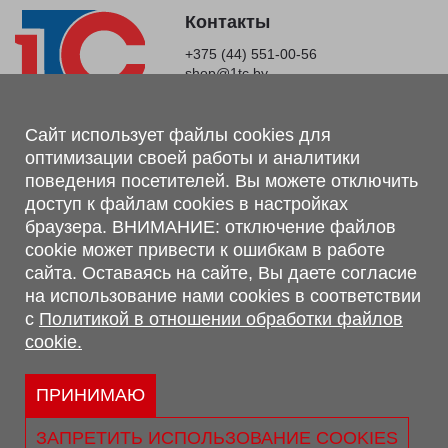
Контакты
+375 (44) 551-00-56
shop@1tc.by
Магазин, склад
Сайт использует файлы cookies для
оптимизации своей работы и аналитики
г. Минск, Минский р-н, п. Привольный, ул. Мира, 20А,
поведения посетителей. Вы можете отключить
223062
доступ к файлам cookies в настройках
г. Брест, ул. Лейтенанта Рябцева, 108 В, 224701
браузера. ВНИМАНИЕ: отключение файлов
Обращаем Ваше внимание, что вся предоставленная на сайте
cookie может привести к ошибкам в работе
информация, касающаяся комплектаций, технических
сайта. Оставаясь на сайте, Вы даете согласие
характеристик, цветовых сочетаний, а также стоимости и
на использование нами cookies в соответствии
сервисного обслуживания носит информационный характер и
с
Политикой в отношении обработки файлов
не является публичной офертой, определяемой п.2 ст.407
cookie.
Гражданского кодекса Республики Беларусь.
Политика обработки персональных данных
Политикой в отношении обработки файлов cookie.
ПРИНИМАЮ
Персональные настройки cookie
ЗАПРЕТИТЬ ИСПОЛЬЗОВАНИЕ COOKIES