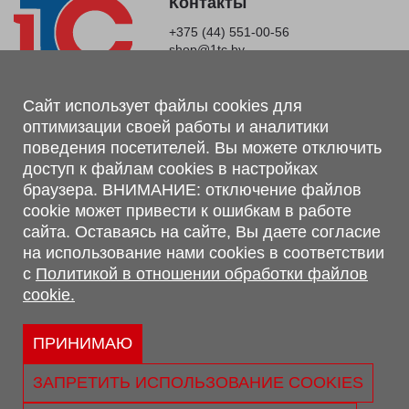
Контакты
+375 (44) 551-00-56
shop@1tc.by
Магазин, склад
Сайт использует файлы cookies для
оптимизации своей работы и аналитики
г. Минск, Минский р-н, п. Привольный, ул. Мира, 20А,
поведения посетителей. Вы можете отключить
223062
доступ к файлам cookies в настройках
г. Брест, ул. Лейтенанта Рябцева, 108 В, 224701
браузера. ВНИМАНИЕ: отключение файлов
Обращаем Ваше внимание, что вся предоставленная на сайте
cookie может привести к ошибкам в работе
информация, касающаяся комплектаций, технических
сайта. Оставаясь на сайте, Вы даете согласие
характеристик, цветовых сочетаний, а также стоимости и
на использование нами cookies в соответствии
сервисного обслуживания носит информационный характер и
с
Политикой в отношении обработки файлов
не является публичной офертой, определяемой п.2 ст.407
cookie.
Гражданского кодекса Республики Беларусь.
Политика обработки персональных данных
Политикой в отношении обработки файлов cookie.
ПРИНИМАЮ
Персональные настройки cookie
ЗАПРЕТИТЬ ИСПОЛЬЗОВАНИЕ COOKIES
© 2026 ООО «Трансконсалт Сервис» УНП 290667530.