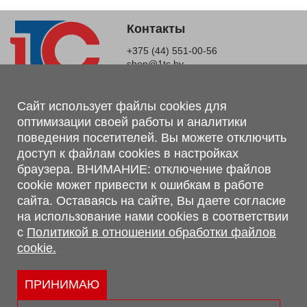
Контакты
+375 (44) 551-00-56
shop@1tc.by
Магазин, склад
Сайт использует файлы cookies для
оптимизации своей работы и аналитики
г. Минск, Минский р-н, п. Привольный, ул. Мира, 20А,
поведения посетителей. Вы можете отключить
223062
доступ к файлам cookies в настройках
г. Брест, ул. Лейтенанта Рябцева, 108 В, 224701
браузера. ВНИМАНИЕ: отключение файлов
Обращаем Ваше внимание, что вся предоставленная на сайте
cookie может привести к ошибкам в работе
информация, касающаяся комплектаций, технических
сайта. Оставаясь на сайте, Вы даете согласие
характеристик, цветовых сочетаний, а также стоимости и
на использование нами cookies в соответствии
сервисного обслуживания носит информационный характер и
с
Политикой в отношении обработки файлов
не является публичной офертой, определяемой п.2 ст.407
cookie.
Гражданского кодекса Республики Беларусь.
Политика обработки персональных данных
Политикой в отношении обработки файлов cookie.
ПРИНИМАЮ
Персональные настройки cookie