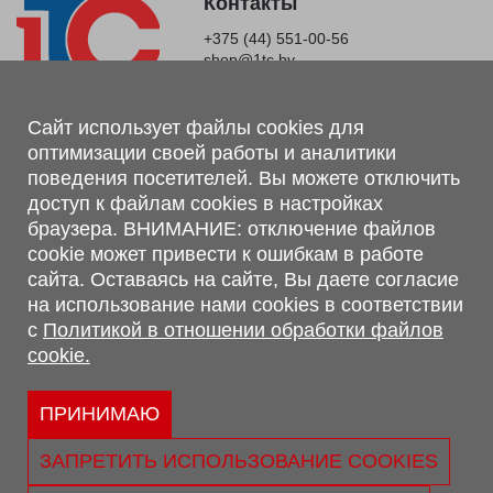
Контакты
+375 (44) 551-00-56
shop@1tc.by
Магазин, склад
Сайт использует файлы cookies для
оптимизации своей работы и аналитики
г. Минск, Минский р-н, п. Привольный, ул. Мира, 20А,
поведения посетителей. Вы можете отключить
223062
доступ к файлам cookies в настройках
г. Брест, ул. Лейтенанта Рябцева, 108 В, 224701
браузера. ВНИМАНИЕ: отключение файлов
Обращаем Ваше внимание, что вся предоставленная на сайте
cookie может привести к ошибкам в работе
информация, касающаяся комплектаций, технических
сайта. Оставаясь на сайте, Вы даете согласие
характеристик, цветовых сочетаний, а также стоимости и
на использование нами cookies в соответствии
сервисного обслуживания носит информационный характер и
с
Политикой в отношении обработки файлов
не является публичной офертой, определяемой п.2 ст.407
cookie.
Гражданского кодекса Республики Беларусь.
Политика обработки персональных данных
Политикой в отношении обработки файлов cookie.
ПРИНИМАЮ
Персональные настройки cookie
ЗАПРЕТИТЬ ИСПОЛЬЗОВАНИЕ COOKIES
© 2026 ООО «Трансконсалт Сервис» УНП 290667530.