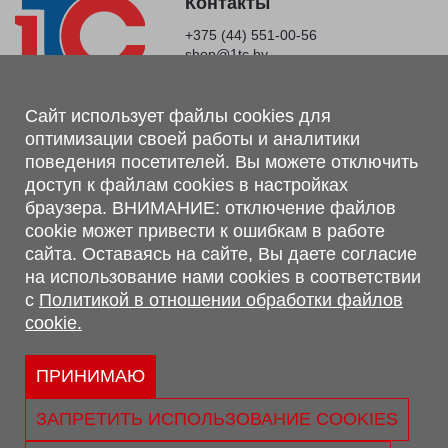
Контакты
+375 (44) 551-00-56
shop@1tc.by
Магазин, склад
Сайт использует файлы cookies для
оптимизации своей работы и аналитики
г. Минск, Минский р-н, п. Привольный, ул. Мира, 20А,
поведения посетителей. Вы можете отключить
223062
доступ к файлам cookies в настройках
г. Брест, ул. Лейтенанта Рябцева, 108 В, 224701
браузера. ВНИМАНИЕ: отключение файлов
Обращаем Ваше внимание, что вся предоставленная на сайте
cookie может привести к ошибкам в работе
информация, касающаяся комплектаций, технических
сайта. Оставаясь на сайте, Вы даете согласие
характеристик, цветовых сочетаний, а также стоимости и
на использование нами cookies в соответствии
сервисного обслуживания носит информационный характер и
с
Политикой в отношении обработки файлов
не является публичной офертой, определяемой п.2 ст.407
cookie.
Гражданского кодекса Республики Беларусь.
Политика обработки персональных данных
Политикой в отношении обработки файлов cookie.
ПРИНИМАЮ
Персональные настройки cookie
ЗАПРЕТИТЬ ИСПОЛЬЗОВАНИЕ COOKIES
© 2026 ООО «Трансконсалт Сервис» УНП 290667530.