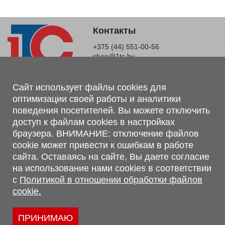
Контакты
+375 (44) 551-00-56
shop@1tc.by
Магазин, склад
Сайт использует файлы cookies для
оптимизации своей работы и аналитики
г. Минск, Минский р-н, п. Привольный, ул. Мира, 20А,
поведения посетителей. Вы можете отключить
223062
доступ к файлам cookies в настройках
г. Брест, ул. Лейтенанта Рябцева, 108 В, 224701
браузера. ВНИМАНИЕ: отключение файлов
Обращаем Ваше внимание, что вся предоставленная на сайте
cookie может привести к ошибкам в работе
информация, касающаяся комплектаций, технических
сайта. Оставаясь на сайте, Вы даете согласие
характеристик, цветовых сочетаний, а также стоимости и
на использование нами cookies в соответствии
сервисного обслуживания носит информационный характер и
с
Политикой в отношении обработки файлов
не является публичной офертой, определяемой п.2 ст.407
cookie.
Гражданского кодекса Республики Беларусь.
Политика обработки персональных данных
Политикой в отношении обработки файлов cookie.
ПРИНИМАЮ