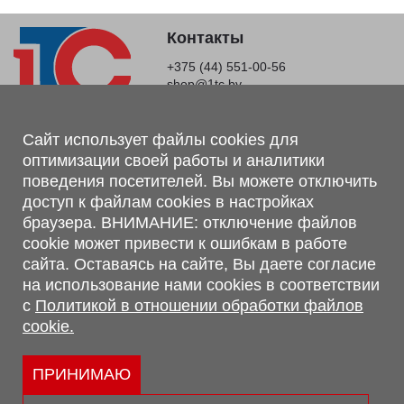
Контакты
+375 (44) 551-00-56
shop@1tc.by
Магазин, склад
Сайт использует файлы cookies для
оптимизации своей работы и аналитики
г. Минск, Минский р-н, п. Привольный, ул. Мира, 20А,
поведения посетителей. Вы можете отключить
223062
доступ к файлам cookies в настройках
г. Брест, ул. Лейтенанта Рябцева, 108 В, 224701
браузера. ВНИМАНИЕ: отключение файлов
Обращаем Ваше внимание, что вся предоставленная на сайте
cookie может привести к ошибкам в работе
информация, касающаяся комплектаций, технических
сайта. Оставаясь на сайте, Вы даете согласие
характеристик, цветовых сочетаний, а также стоимости и
на использование нами cookies в соответствии
сервисного обслуживания носит информационный характер и
с
Политикой в отношении обработки файлов
не является публичной офертой, определяемой п.2 ст.407
cookie.
Гражданского кодекса Республики Беларусь.
Политика обработки персональных данных
Политикой в отношении обработки файлов cookie.
ПРИНИМАЮ
Персональные настройки cookie