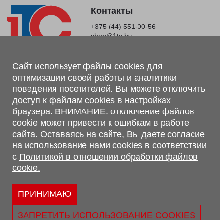
Контакты
+375 (44) 551-00-56
shop@1tc.by
Магазин, склад
Сайт использует файлы cookies для
оптимизации своей работы и аналитики
г. Минск, Минский р-н, п. Привольный, ул. Мира, 20А,
поведения посетителей. Вы можете отключить
223062
доступ к файлам cookies в настройках
г. Брест, ул. Лейтенанта Рябцева, 108 В, 224701
браузера. ВНИМАНИЕ: отключение файлов
Обращаем Ваше внимание, что вся предоставленная на сайте
cookie может привести к ошибкам в работе
информация, касающаяся комплектаций, технических
сайта. Оставаясь на сайте, Вы даете согласие
характеристик, цветовых сочетаний, а также стоимости и
на использование нами cookies в соответствии
сервисного обслуживания носит информационный характер и
с
Политикой в отношении обработки файлов
не является публичной офертой, определяемой п.2 ст.407
cookie.
Гражданского кодекса Республики Беларусь.
Политика обработки персональных данных
Политикой в отношении обработки файлов cookie.
ПРИНИМАЮ
Персональные настройки cookie
ЗАПРЕТИТЬ ИСПОЛЬЗОВАНИЕ COOKIES