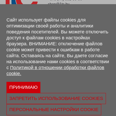
shop@1tc.by
Магазин, склад
Сайт использует файлы cookies для
оптимизации своей работы и аналитики
г. Минск, Минский р-н, п. Привольный, ул. Мира, 20А,
поведения посетителей. Вы можете отключить
223062
доступ к файлам cookies в настройках
г. Брест, ул. Лейтенанта Рябцева, 108 В, 224701
браузера. ВНИМАНИЕ: отключение файлов
Обращаем Ваше внимание, что вся предоставленная на сайте
cookie может привести к ошибкам в работе
информация, касающаяся комплектаций, технических
сайта. Оставаясь на сайте, Вы даете согласие
характеристик, цветовых сочетаний, а также стоимости и
на использование нами cookies в соответствии
сервисного обслуживания носит информационный характер и
с
Политикой в отношении обработки файлов
не является публичной офертой, определяемой п.2 ст.407
cookie.
Гражданского кодекса Республики Беларусь.
Политика обработки персональных данных
Политикой в отношении обработки файлов cookie.
ПРИНИМАЮ
Персональные настройки cookie
ЗАПРЕТИТЬ ИСПОЛЬЗОВАНИЕ COOKIES
© 2026 ООО «Трансконсалт Сервис» УНП 290667530.
Свидетельство о регистрации №290667530 выдано 02.02.2009
ПЕРСОНАЛЬНЫЕ НАСТРОЙКИ COOKIE
г. Администрацией Ленинского р-на г. Бреста