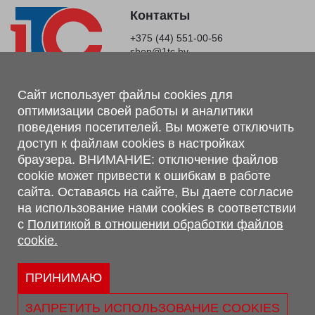
Контакты
+375 (44) 551-00-56
shop@1tc.by
Магазин, склад
Сайт использует файлы cookies для
оптимизации своей работы и аналитики
г. Минск, Минский р-н, п. Привольный, ул. Мира, 20А,
поведения посетителей. Вы можете отключить
223062
доступ к файлам cookies в настройках
г. Брест, ул. Лейтенанта Рябцева, 108 В, 224701
браузера. ВНИМАНИЕ: отключение файлов
Обращаем Ваше внимание, что вся предоставленная на сайте
cookie может привести к ошибкам в работе
информация, касающаяся комплектаций, технических
сайта. Оставаясь на сайте, Вы даете согласие
характеристик, цветовых сочетаний, а также стоимости и
на использование нами cookies в соответствии
сервисного обслуживания носит информационный характер и
с
Политикой в отношении обработки файлов
не является публичной офертой, определяемой п.2 ст.407
cookie.
Гражданского кодекса Республики Беларусь.
Политика обработки персональных данных
Политикой в отношении обработки файлов cookie.
ПРИНИМАЮ
Персональные настройки cookie
ЗАПРЕТИТЬ ИСПОЛЬЗОВАНИЕ COOKIES