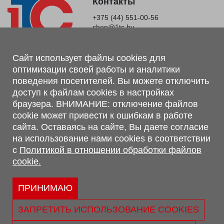
Контакты
+375 (44) 551-00-56
shop@1tc.by
Магазин, склад
Сайт использует файлы cookies для
оптимизации своей работы и аналитики
г. Минск, Минский р-н, п. Привольный, ул. Мира, 20А,
поведения посетителей. Вы можете отключить
223062
доступ к файлам cookies в настройках
г. Брест, ул. Лейтенанта Рябцева, 108 В, 224701
браузера. ВНИМАНИЕ: отключение файлов
Обращаем Ваше внимание, что вся предоставленная на сайте
cookie может привести к ошибкам в работе
информация, касающаяся комплектаций, технических
сайта. Оставаясь на сайте, Вы даете согласие
характеристик, цветовых сочетаний, а также стоимости и
на использование нами cookies в соответствии
сервисного обслуживания носит информационный характер и
с
Политикой в отношении обработки файлов
не является публичной офертой, определяемой п.2 ст.407
cookie.
Гражданского кодекса Республики Беларусь.
Политика обработки персональных данных
Политикой в отношении обработки файлов cookie.
ПРИНИМАЮ
Персональные настройки cookie
ЗАПРЕТИТЬ ИСПОЛЬЗОВАНИЕ COOKIES
© 2026 ООО «Трансконсалт Сервис» УНП 290667530.