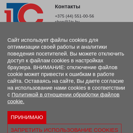
Контакты
+375 (44) 551-00-56
shop@1tc.by
Магазин, склад
Сайт использует файлы cookies для
оптимизации своей работы и аналитики
г. Минск, Минский р-н, п. Привольный, ул. Мира, 20А,
поведения посетителей. Вы можете отключить
223062
доступ к файлам cookies в настройках
г. Брест, ул. Лейтенанта Рябцева, 108 В, 224701
браузера. ВНИМАНИЕ: отключение файлов
Обращаем Ваше внимание, что вся предоставленная на сайте
cookie может привести к ошибкам в работе
информация, касающаяся комплектаций, технических
сайта. Оставаясь на сайте, Вы даете согласие
характеристик, цветовых сочетаний, а также стоимости и
на использование нами cookies в соответствии
сервисного обслуживания носит информационный характер и
с
Политикой в отношении обработки файлов
не является публичной офертой, определяемой п.2 ст.407
cookie.
Гражданского кодекса Республики Беларусь.
Политика обработки персональных данных
Политикой в отношении обработки файлов cookie.
ПРИНИМАЮ
Персональные настройки cookie
ЗАПРЕТИТЬ ИСПОЛЬЗОВАНИЕ COOKIES