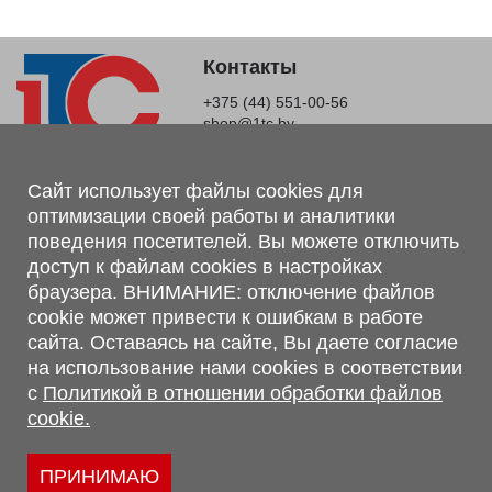
Контакты
+375 (44) 551-00-56
shop@1tc.by
Магазин, склад
Сайт использует файлы cookies для
оптимизации своей работы и аналитики
г. Минск, Минский р-н, п. Привольный, ул. Мира, 20А,
поведения посетителей. Вы можете отключить
223062
доступ к файлам cookies в настройках
г. Брест, ул. Лейтенанта Рябцева, 108 В, 224701
браузера. ВНИМАНИЕ: отключение файлов
Обращаем Ваше внимание, что вся предоставленная на сайте
cookie может привести к ошибкам в работе
информация, касающаяся комплектаций, технических
сайта. Оставаясь на сайте, Вы даете согласие
характеристик, цветовых сочетаний, а также стоимости и
на использование нами cookies в соответствии
сервисного обслуживания носит информационный характер и
с
Политикой в отношении обработки файлов
не является публичной офертой, определяемой п.2 ст.407
cookie.
Гражданского кодекса Республики Беларусь.
Политика обработки персональных данных
Политикой в отношении обработки файлов cookie.
ПРИНИМАЮ