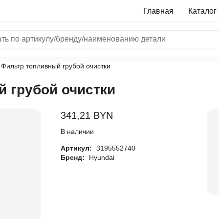
Главная
Каталог
 Фильтр топливный грубой очистки
NRF
й грубой очистки
Bosch
Все бренды
341,21
BYN
i
В наличии
Артикул:
3195552740
L
Бренд:
Hyundai
ON
LTER
ALL
I