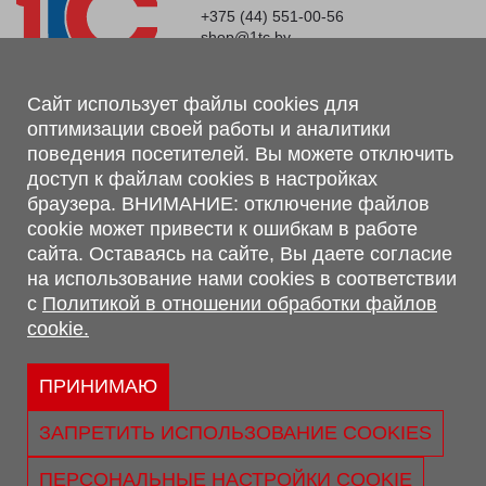
+375 (44) 551-00-56
shop@1tc.by
Магазин, склад
Сайт использует файлы cookies для
оптимизации своей работы и аналитики
г. Минск, Минский р-н, п. Привольный, ул. Мира, 20А,
поведения посетителей. Вы можете отключить
223062
доступ к файлам cookies в настройках
г. Брест, ул. Лейтенанта Рябцева, 108 В, 224701
браузера. ВНИМАНИЕ: отключение файлов
Обращаем Ваше внимание, что вся предоставленная на сайте
cookie может привести к ошибкам в работе
информация, касающаяся комплектаций, технических
сайта. Оставаясь на сайте, Вы даете согласие
характеристик, цветовых сочетаний, а также стоимости и
на использование нами cookies в соответствии
сервисного обслуживания носит информационный характер и
с
Политикой в отношении обработки файлов
не является публичной офертой, определяемой п.2 ст.407
cookie.
Гражданского кодекса Республики Беларусь.
Политика обработки персональных данных
Политикой в отношении обработки файлов cookie.
ПРИНИМАЮ
Персональные настройки cookie
ЗАПРЕТИТЬ ИСПОЛЬЗОВАНИЕ COOKIES
© 2026 ООО «Трансконсалт Сервис» УНП 290667530.
Свидетельство о регистрации №290667530 выдано 02.02.2009
ПЕРСОНАЛЬНЫЕ НАСТРОЙКИ COOKIE