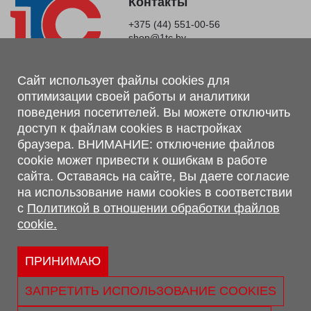
Контакты
+375 (44) 551-00-56
shop@1tc.by
Магазин, склад
Сайт использует файлы cookies для
оптимизации своей работы и аналитики
г. Минск, Минский р-н, п. Привольный, ул. Мира, 20А,
поведения посетителей. Вы можете отключить
223062
доступ к файлам cookies в настройках
г. Брест, ул. Лейтенанта Рябцева, 108 В, 224701
браузера. ВНИМАНИЕ: отключение файлов
Обращаем Ваше внимание, что вся предоставленная на сайте
cookie может привести к ошибкам в работе
информация, касающаяся комплектаций, технических
сайта. Оставаясь на сайте, Вы даете согласие
характеристик, цветовых сочетаний, а также стоимости и
на использование нами cookies в соответствии
сервисного обслуживания носит информационный характер и
с
Политикой в отношении обработки файлов
не является публичной офертой, определяемой п.2 ст.407
cookie.
Гражданского кодекса Республики Беларусь.
Политика обработки персональных данных
Политикой в отношении обработки файлов cookie.
ПРИНИМАЮ
Персональные настройки cookie
ЗАПРЕТИТЬ ИСПОЛЬЗОВАНИЕ COOKIES
© 2026 ООО «Трансконсалт Сервис» УНП 290667530.