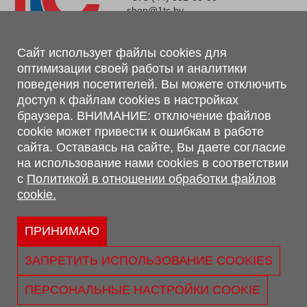
shop@1tc.by
Магазин, склад
Сайт использует файлы cookies для
оптимизации своей работы и аналитики
г. Минск, Минский р-н, п. Привольный, ул. Мира, 20А,
поведения посетителей. Вы можете отключить
223062
доступ к файлам cookies в настройках
г. Брест, ул. Лейтенанта Рябцева, 108 В, 224701
браузера. ВНИМАНИЕ: отключение файлов
Обращаем Ваше внимание, что вся предоставленная на сайте
cookie может привести к ошибкам в работе
информация, касающаяся комплектаций, технических
сайта. Оставаясь на сайте, Вы даете согласие
характеристик, цветовых сочетаний, а также стоимости и
на использование нами cookies в соответствии
сервисного обслуживания носит информационный характер и
с
Политикой в отношении обработки файлов
не является публичной офертой, определяемой п.2 ст.407
cookie.
Гражданского кодекса Республики Беларусь.
Политика обработки персональных данных
Политикой в отношении обработки файлов cookie.
ПРИНИМАЮ
Персональные настройки cookie
ЗАПРЕТИТЬ ИСПОЛЬЗОВАНИЕ COOKIES
© 2026 ООО «Трансконсалт Сервис» УНП 290667530.
Свидетельство о регистрации №290667530 выдано 02.02.2009
ПЕРСОНАЛЬНЫЕ НАСТРОЙКИ COOKIE
г. Администрацией Ленинского р-на г. Бреста