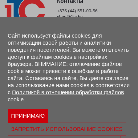
Контакты
+375 (44) 551-00-56
shop@1tc.by
Магазин, склад
Сайт использует файлы cookies для
оптимизации своей работы и аналитики
г. Минск, Минский р-н, п. Привольный, ул. Мира, 20А,
поведения посетителей. Вы можете отключить
223062
доступ к файлам cookies в настройках
г. Брест, ул. Лейтенанта Рябцева, 108 В, 224701
браузера. ВНИМАНИЕ: отключение файлов
Обращаем Ваше внимание, что вся предоставленная на сайте
cookie может привести к ошибкам в работе
информация, касающаяся комплектаций, технических
сайта. Оставаясь на сайте, Вы даете согласие
характеристик, цветовых сочетаний, а также стоимости и
на использование нами cookies в соответствии
сервисного обслуживания носит информационный характер и
с
Политикой в отношении обработки файлов
не является публичной офертой, определяемой п.2 ст.407
cookie.
Гражданского кодекса Республики Беларусь.
Политика обработки персональных данных
Политикой в отношении обработки файлов cookie.
ПРИНИМАЮ
Персональные настройки cookie
ЗАПРЕТИТЬ ИСПОЛЬЗОВАНИЕ COOKIES
© 2026 ООО «Трансконсалт Сервис» УНП 290667530.