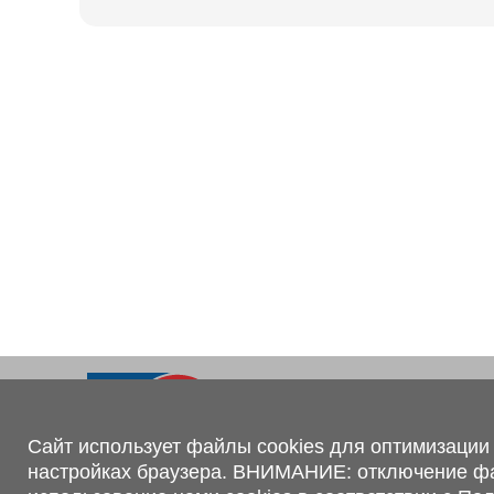
Ходовая часть
KOGEL
Электрооборудование
SACHS
BPW
Контакты
+375 (44) 551-00-56
shop@1tc.by
Сайт использует файлы cookies для оптимизации 
настройках браузера. ВНИМАНИЕ: отключение файл