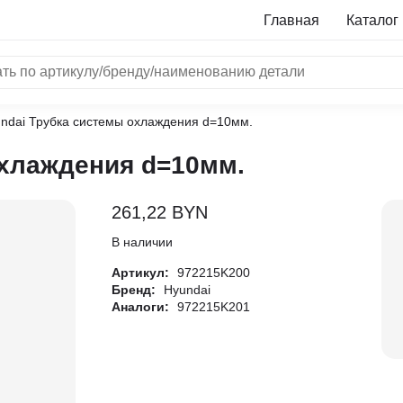
Главная
Каталог
undai Трубка системы охлаждения d=10мм.
NRF
охлаждения d=10мм.
Bosch
Все бренды
261,22
BYN
i
В наличии
Артикул:
972215K200
L
Бренд:
Hyundai
Аналоги:
972215K201
ON
LTER
ALL
I