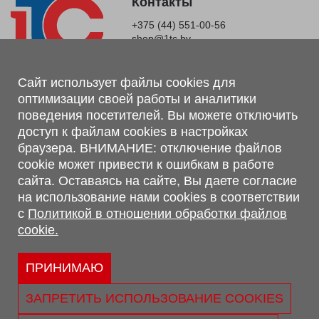
Контакты
+375 (44) 551-00-56
shop@1tc.by
Магазин, склад
Сайт использует файлы cookies для
оптимизации своей работы и аналитики
г. Минск, Минский р-н, п. Привольный, ул. Мира, 20А,
поведения посетителей. Вы можете отключить
223062
доступ к файлам cookies в настройках
г. Брест, ул. Лейтенанта Рябцева, 108 В, 224701
браузера. ВНИМАНИЕ: отключение файлов
Обращаем Ваше внимание, что вся предоставленная на сайте
cookie может привести к ошибкам в работе
информация, касающаяся комплектаций, технических
сайта. Оставаясь на сайте, Вы даете согласие
характеристик, цветовых сочетаний, а также стоимости и
на использование нами cookies в соответствии
сервисного обслуживания носит информационный характер и
с
Политикой в отношении обработки файлов
не является публичной офертой, определяемой п.2 ст.407
cookie.
Гражданского кодекса Республики Беларусь.
Политика обработки персональных данных
Политикой в отношении обработки файлов cookie.
ПРИНИМАЮ
Персональные настройки cookie
ЗАПРЕТИТЬ ИСПОЛЬЗОВАНИЕ COOKIES
© 2026 ООО «Трансконсалт Сервис» УНП 290667530.