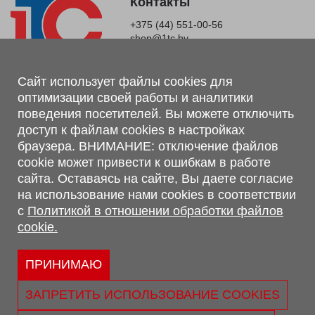
Контакты
+375 (44) 551-00-56
shop@1tc.by
Магазин, склад
Сайт использует файлы cookies для
оптимизации своей работы и аналитики
г. Минск, Минский р-н, п. Привольный, ул. Мира, 20А,
поведения посетителей. Вы можете отключить
223062
доступ к файлам cookies в настройках
г. Брест, ул. Лейтенанта Рябцева, 108 В, 224701
браузера. ВНИМАНИЕ: отключение файлов
Обращаем Ваше внимание, что вся предоставленная на сайте
cookie может привести к ошибкам в работе
информация, касающаяся комплектаций, технических
сайта. Оставаясь на сайте, Вы даете согласие
характеристик, цветовых сочетаний, а также стоимости и
на использование нами cookies в соответствии
сервисного обслуживания носит информационный характер и
с
Политикой в отношении обработки файлов
не является публичной офертой, определяемой п.2 ст.407
cookie.
Гражданского кодекса Республики Беларусь.
Политика обработки персональных данных
Политикой в отношении обработки файлов cookie.
ПРИНИМАЮ
Персональные настройки cookie
ЗАПРЕТИТЬ ИСПОЛЬЗОВАНИЕ COOKIES
© 2026 ООО «Трансконсалт Сервис» УНП 290667530.