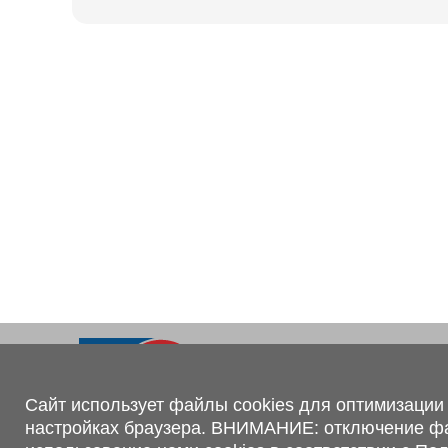
Ходовая часть
KOGEL
Электрооборудование
SACHS
BPW
Контакты
+375 (44) 551-00-56
shop@1tc.by
Сайт использует файлы cookies для оптимизации 
настройках браузера. ВНИМАНИЕ: отключение файл