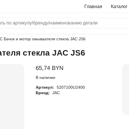
Главная
Каталог
C Бачок и мотор омываателя стекла JAC JS6
NRF
теля стекла JAC JS6
Bosch
Все бренды
65,74
BYN
i
В наличии
Артикул:
5207100U2400
L
Бренд:
JAC
ON
LTER
ALL
I