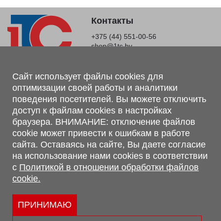
Контакты
+375 (44) 551-00-56
shop@1tc.by
Магазин, склад
Сайт использует файлы cookies для
оптимизации своей работы и аналитики
г. Минск, Минский р-н, п. Привольный, ул. Мира, 20А,
поведения посетителей. Вы можете отключить
223062
доступ к файлам cookies в настройках
г. Брест, ул. Лейтенанта Рябцева, 108 В, 224701
браузера. ВНИМАНИЕ: отключение файлов
Обращаем Ваше внимание, что вся предоставленная на сайте
cookie может привести к ошибкам в работе
информация, касающаяся комплектаций, технических
сайта. Оставаясь на сайте, Вы даете согласие
характеристик, цветовых сочетаний, а также стоимости и
на использование нами cookies в соответствии
сервисного обслуживания носит информационный характер и
с
Политикой в отношении обработки файлов
не является публичной офертой, определяемой п.2 ст.407
cookie.
Гражданского кодекса Республики Беларусь.
Политика обработки персональных данных
Политикой в отношении обработки файлов cookie.
ПРИНИМАЮ
Персональные настройки cookie