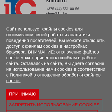
Контакты
+375 (44) 551-00-56
shop@1tc.by
Магазин, склад
Сайт использует файлы cookies для
оптимизации своей работы и аналитики
г. Минск, Минский р-н, п. Привольный, ул. Мира, 20А,
поведения посетителей. Вы можете отключить
223062
доступ к файлам cookies в настройках
г. Брест, ул. Лейтенанта Рябцева, 108 В, 224701
браузера. ВНИМАНИЕ: отключение файлов
Обращаем Ваше внимание, что вся предоставленная на сайте
cookie может привести к ошибкам в работе
информация, касающаяся комплектаций, технических
сайта. Оставаясь на сайте, Вы даете согласие
характеристик, цветовых сочетаний, а также стоимости и
на использование нами cookies в соответствии
сервисного обслуживания носит информационный характер и
с
Политикой в отношении обработки файлов
не является публичной офертой, определяемой п.2 ст.407
cookie.
Гражданского кодекса Республики Беларусь.
Политика обработки персональных данных
Политикой в отношении обработки файлов cookie.
ПРИНИМАЮ
Персональные настройки cookie
ЗАПРЕТИТЬ ИСПОЛЬЗОВАНИЕ COOKIES
© 2026 ООО «Трансконсалт Сервис» УНП 290667530.