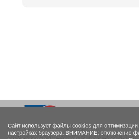
Ходовая часть
KOGEL
Электрооборудование
SACHS
BPW
Контакты
+375 (44) 551-00-56
shop@1tc.by
Сайт использует файлы cookies для оптимизации 
настройках браузера. ВНИМАНИЕ: отключение файл