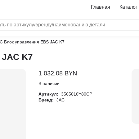
Главная
Каталог
AC Блок управления EBS JAC K7
NRF
 JAC K7
Bosch
Все бренды
1 032,08
BYN
i
В наличии
Артикул:
3565010Y80CP
L
Бренд:
JAC
ON
LTER
ALL
I