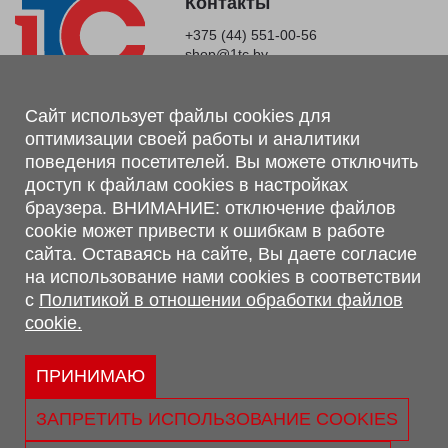
Контакты
+375 (44) 551-00-56
shop@1tc.by
Магазин, склад
Сайт использует файлы cookies для
оптимизации своей работы и аналитики
г. Минск, Минский р-н, п. Привольный, ул. Мира, 20А,
поведения посетителей. Вы можете отключить
223062
доступ к файлам cookies в настройках
г. Брест, ул. Лейтенанта Рябцева, 108 В, 224701
браузера. ВНИМАНИЕ: отключение файлов
Обращаем Ваше внимание, что вся предоставленная на сайте
cookie может привести к ошибкам в работе
информация, касающаяся комплектаций, технических
сайта. Оставаясь на сайте, Вы даете согласие
характеристик, цветовых сочетаний, а также стоимости и
на использование нами cookies в соответствии
сервисного обслуживания носит информационный характер и
с
Политикой в отношении обработки файлов
не является публичной офертой, определяемой п.2 ст.407
cookie.
Гражданского кодекса Республики Беларусь.
Политика обработки персональных данных
Политикой в отношении обработки файлов cookie.
ПРИНИМАЮ
Персональные настройки cookie
ЗАПРЕТИТЬ ИСПОЛЬЗОВАНИЕ COOKIES
© 2026 ООО «Трансконсалт Сервис» УНП 290667530.