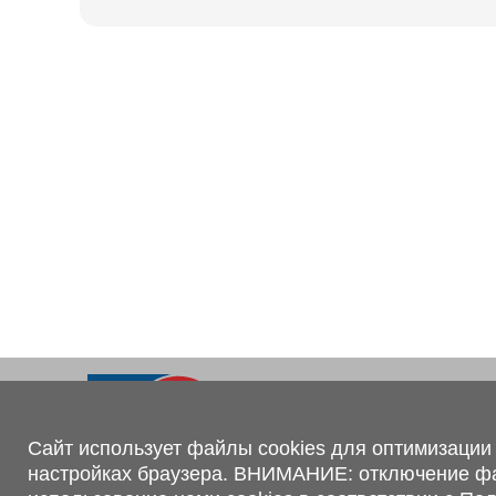
Ходовая часть
KOGEL
Электрооборудование
SACHS
BPW
Контакты
+375 (44) 551-00-56
shop@1tc.by
Сайт использует файлы cookies для оптимизации 
настройках браузера. ВНИМАНИЕ: отключение файл