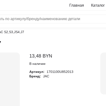
Главная
Каталог
AC S2,S3,JS4,J7
NRF
7
Bosch
Все бренды
13,48
BYN
i
В наличии
Артикул:
1701100U852013
L
Бренд:
JAC
ON
LTER
ALL
I